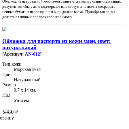
Обложка из натуральной кожи змеи станет отличным украшением ваших
документов. Она умело подчеркнет ваш статус и позволит сохранить
ценные бумаги в первозданном виде долгое время. Приобретая ее, вы
делаете отличный подарок себе любимому.
Обложка для паспорта из кожи змеи, цвет:
натуральный
[Артикул:
AN-012
]
Тип кожи
Морская змея
Цвет
Натуральный
Размер
9,7 х 14 см.
Пол
Унисекс
5480 ₽
корзину