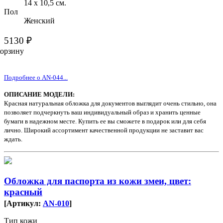
14 х 10,5 см.
Пол
Женский
5130 ₽
корзину
Подробнее о AN-044...
ОПИСАНИЕ МОДЕЛИ:
Красная натуральная обложка для документов выглядит очень стильно, она
позволяет подчеркнуть ваш индивидуальный образ и хранить ценные
бумаги в надежном месте. Купить ее вы сможете в подарок или для себя
лично. Широкий ассортимент качественной продукции не заставит вас
ждать.
Обложка для паспорта из кожи змеи, цвет:
красный
[Артикул:
AN-010
]
Тип кожи