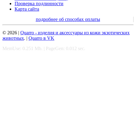
Проверка подлинности
Карта сайта
подробнее об способах оплаты
© 2026 |
Quarro - изделия и аксессуары из кожи экзотических
животных
. |
Quarro в VK
MemUse: 0.251 Mb. | PageGen: 0.012 sec.