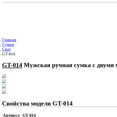
Главная
Сумки
Скат
GT-014
GT-014
Мужская ручная сумка с двумя 
Свойства модели GT-014
Артикул
GT-014