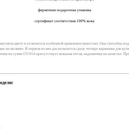
фирменная подарочная упаковка
сертификат соответствия 100% кожа
 матовом цвете и отличается особенной привлекательностью. Она способна по
ые на молнию. В первом из них располагается сразу четыре кармашка для купю
ения на сумке GT-014 присутствует кожаная петля, надеваемая на запястье. П
одели: